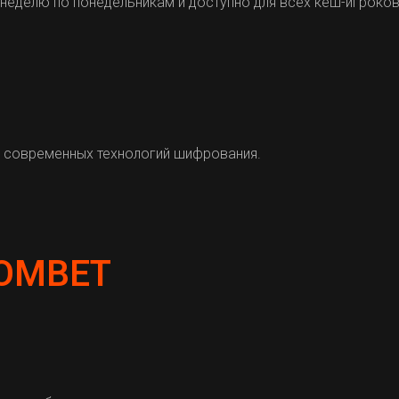
неделю по понедельникам и доступно для всех кеш-игроков
 современных технологий шифрования.
OMBET