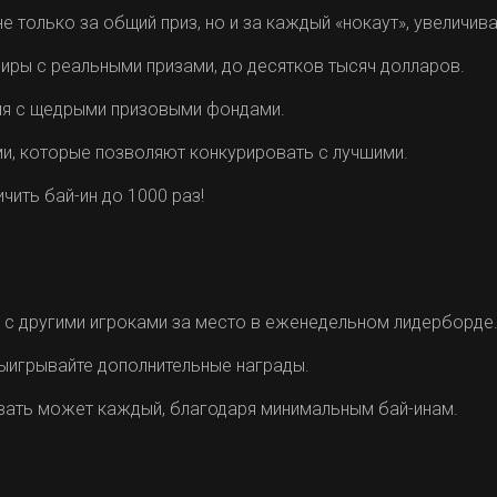
 только за общий приз, но и за каждый «нокаут», увеличив
иры с реальными призами, до десятков тысяч долларов.
ия с щедрыми призовыми фондами.
и, которые позволяют конкурировать с лучшими.
ить бай-ин до 1000 раз!
 с другими игроками за место в еженедельном лидерборде
ыигрывайте дополнительные награды.
вовать может каждый, благодаря минимальным бай-инам.