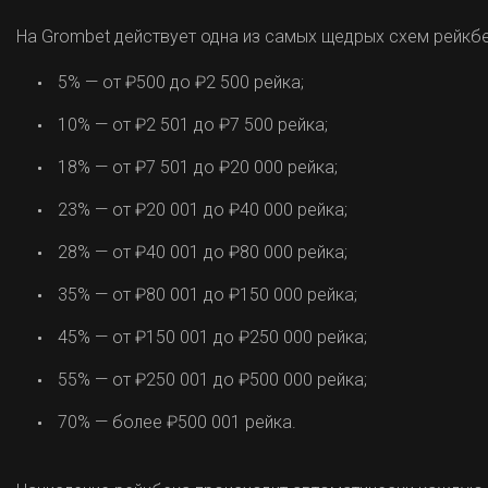
На Grombet действует одна из самых щедрых схем рейкбе
5% — от ₽500 до ₽2 500 рейка;
10% — от ₽2 501 до ₽7 500 рейка;
18% — от ₽7 501 до ₽20 000 рейка;
23% — от ₽20 001 до ₽40 000 рейка;
28% — от ₽40 001 до ₽80 000 рейка;
35% — от ₽80 001 до ₽150 000 рейка;
45% — от ₽150 001 до ₽250 000 рейка;
55% — от ₽250 001 до ₽500 000 рейка;
70% — более ₽500 001 рейка.