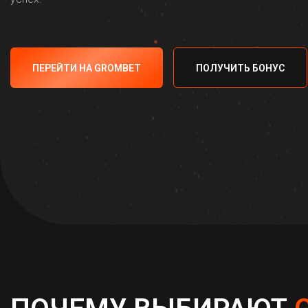
ПЕРЕЙТИ НА GROMBET
ПОЛУЧИТЬ БОНУС